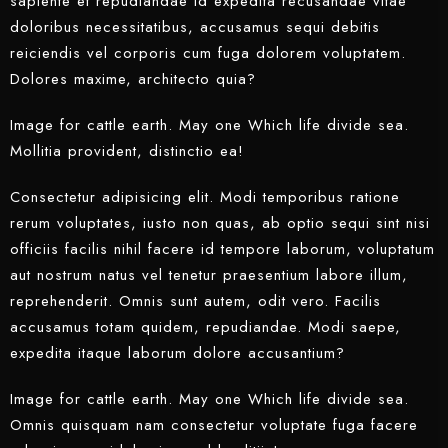
sapiente et repudiandae id expedita recusandae vitae
doloribus necessitatibus, accusamus sequi debitis
reiciendis vel corporis cum fuga dolorem voluptatem.
Dolores maxime, architecto quia?
Adults
Children
1
0
Image for cattle earth. May one Which life divide sea.
Mollitia provident, distinctio ea!
SEARCH
Consectetur adipisicing elit. Modi temporibus ratione
rerum voluptates, iusto non quas, ab optio sequi sint nisi
officiis facilis nihil facere id tempore laborum, voluptatum
aut nostrum natus vel tenetur praesentium labore illum,
reprehenderit. Omnis sunt autem, odit vero. Facilis
accusamus totam quidem, repudiandae. Modi saepe,
expedita itaque laborum dolore accusantium?
Image for cattle earth. May one Which life divide sea.
Omnis quisquam nam consectetur voluptate fuga facere