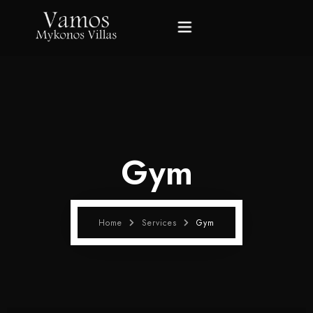
Home
Villas
Gym
Gallery
About Mykonos
Home
Services
Gym
About Us
Contact Us